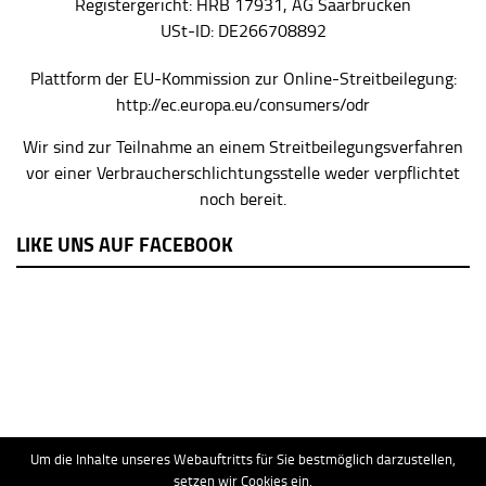
Registergericht: HRB 17931, AG Saarbrücken
USt-ID: DE266708892
Plattform der EU-Kommission zur Online-Streitbeilegung:
http://ec.europa.eu/consumers/odr
Wir sind zur Teilnahme an einem Streitbeilegungsverfahren
vor einer Verbraucherschlichtungsstelle weder verpflichtet
noch bereit.
LIKE UNS AUF FACEBOOK
AGB
Blog
Datenschutz
Home
Impressum
Um die Inhalte unseres Webauftritts für Sie bestmöglich darzustellen,
setzen wir Cookies ein.
Präsentation
Privacy
Rubbellos Übersicht